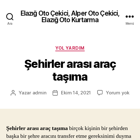
Elazığ Oto Çekici, Alper Oto Çekici,
Elazığ Oto Kurtarma
Ara
Menü
Kategoriler
YOL YARDIM
Şehirler arası araç
taşıma
Şehir
Yazar
admin
Ekim 14, 2021
Yorum yok
Yazının
Yazı
arası
yazarı
tarihi
araç
taşı
Şehirler arası araç taşıma
birçok kişinin bir şehirden
başka bir şehre aracını transfer etme gereksinimi duyma