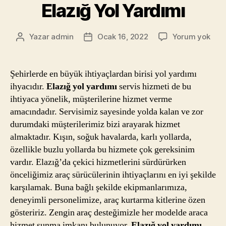
Elazığ Yol Yardımı
Elaz
Yazar
admin
Ocak 16, 2022
Yorum yok
Yazının
Yazı
Yol
yazarı
tarihi
Yard
Şehirlerde en büyük ihtiyaçlardan birisi yol yardımı
ihyacıdır.
Elazığ yol yardımı
servis hizmeti de bu
ihtiyaca yönelik, müşterilerine hizmet verme
amacındadır. Servisimiz sayesinde yolda kalan ve zor
durumdaki müşterilerimiz bizi arayarak hizmet
almaktadır. Kışın, soğuk havalarda, karlı yollarda,
özellikle buzlu yollarda bu hizmete çok gereksinim
vardır. Elazığ’da çekici hizmetlerini sürdürürken
önceliğimiz araç sürücülerinin ihtiyaçlarını en iyi şekilde
karşılamak. Buna bağlı şekilde ekipmanlarımıza,
deneyimli personelimize, araç kurtarma kitlerine özen
gösteririz. Zengin araç desteğimizle her modelde araca
hizmet sunma imkanı bulunuyor.
Elazığ yol yardımı