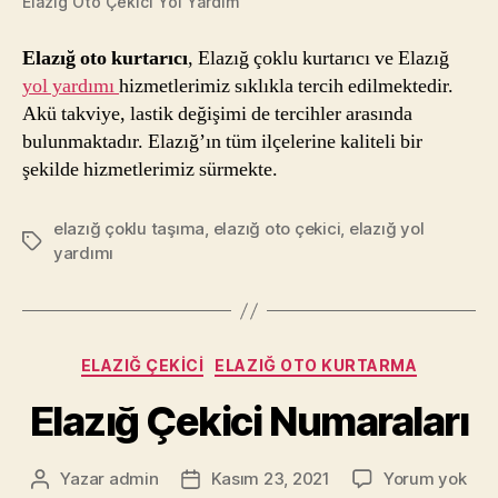
Elazığ Oto Çekici Yol Yardım
Elazığ oto kurtarıcı
, Elazığ çoklu kurtarıcı ve Elazığ
yol yardımı
hizmetlerimiz sıklıkla tercih edilmektedir.
Akü takviye, lastik değişimi de tercihler arasında
bulunmaktadır. Elazığ’ın tüm ilçelerine kaliteli bir
şekilde hizmetlerimiz sürmekte.
elazığ çoklu taşıma
,
elazığ oto çekici
,
elazığ yol
Etiketler
yardımı
Kategoriler
ELAZIĞ ÇEKICI
ELAZIĞ OTO KURTARMA
Elazığ Çekici Numaraları
Elaz
Yazar
admin
Kasım 23, 2021
Yorum yok
Yazının
Yazı