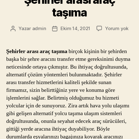
taşıma
Şehir
Yazar
admin
Ekim 14, 2021
Yorum yok
Yazının
Yazı
arası
yazarı
tarihi
araç
taşı
Şehirler arası araç taşıma
birçok kişinin bir şehirden
başka bir şehre aracını transfer etme gereksinimi duyma
neticesinde ortaya çıkmıştır. Bu ihtiyaç doğrultusunda,
alternatif çözüm yöntemleri bulunmaktadır. Şehirler
arası transfer hizmetlerini kaliteli şekilde sunan
firmamız, sizin belirttiğiniz yere ve konuma göre
işlemlerini sağlar. Belirtmiş olduğumuz bu hizmeti
yolcular için de sunuyoruz. Zira artık hava yolu ulaşımı
gibi gelişen alternatif yolcu taşıma ulaşım sistemleri
doğrultusunda, onunla seyahat edecek araç sürücüleri,
gittiği yerde aracına ihtiyaç duyabiliyor. Böyle
durumlarda eşyalarınızı bagajınıza koyarak aracınızı