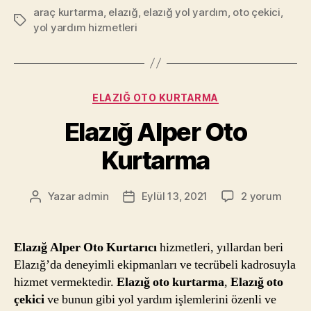
araç kurtarma
,
elazığ
,
elazığ yol yardım
,
oto çekici
,
Etiketler
yol yardım hizmetleri
Kategoriler
ELAZIĞ OTO KURTARMA
Elazığ Alper Oto
Kurtarma
Elazığ
Yazar
admin
Eylül 13, 2021
2 yorum
Yazının
Yazı
Alper
yazarı
tarihi
Oto
Kurtarma
Elazığ Alper Oto Kurtarıcı
hizmetleri, yıllardan beri
için
Elazığ’da deneyimli ekipmanları ve tecrübeli kadrosuyla
hizmet vermektedir.
Elazığ oto kurtarma
,
Elazığ oto
çekici
ve bunun gibi yol yardım işlemlerini özenli ve