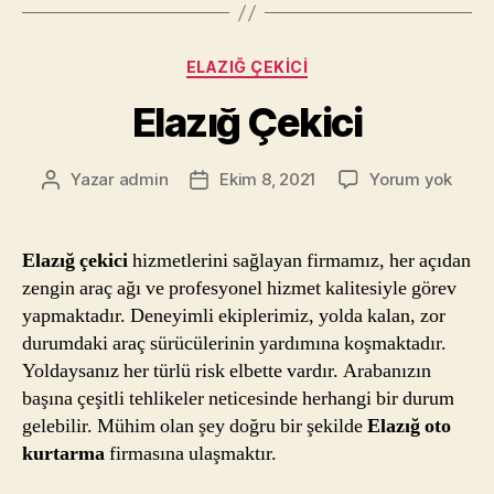
Kategoriler
ELAZIĞ ÇEKICI
Elazığ Çekici
Elazı
Yazar
admin
Ekim 8, 2021
Yorum yok
Yazının
Yazı
Çekic
yazarı
tarihi
Elazığ çekici
hizmetlerini sağlayan firmamız, her açıdan
zengin araç ağı ve profesyonel hizmet kalitesiyle görev
yapmaktadır. Deneyimli ekiplerimiz, yolda kalan, zor
durumdaki araç sürücülerinin yardımına koşmaktadır.
Yoldaysanız her türlü risk elbette vardır. Arabanızın
başına çeşitli tehlikeler neticesinde herhangi bir durum
gelebilir. Mühim olan şey doğru bir şekilde
Elazığ oto
kurtarma
firmasına ulaşmaktır.