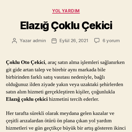
Kategoriler
YOL YARDIM
Elazığ Çoklu Çekici
Elazığ
Yazar
admin
Eylül 26, 2021
6 yorum
Yazının
Yazı
Çoklu
yazarı
tarihi
Çekici
için
Çoklu Oto Çekici
, araç satın alma işlemleri sağlanırken
git gide artan talep ve birebir aynı markada bile
birbirinden farklı satış vasıtası nedeniyle, bağlı
olduğunuz ilden ziyade yakın veya uzaktaki şehirlerden
satın alım hizmeti gerçekleştiren kişiler, çoğunlukla
Elazığ çoklu çekici
hizmetini tercih ederler.
Her tarafta sürekli olarak meydana gelen kazalar ve
çeşitli arızalardan ötürü ön plana çıkan yol yardım
hizmetleri ve gün geçtikçe büyük bir artış gösteren ikinci