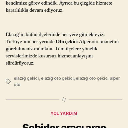
kendimize görev edindik. Ayrıca bu çizgide hizmete
kararlılıkla devam ediyoruz.
Elazığ’ın bütün ilçelerinde her yere gitmekteyiz.
Türkiye’nin her yerinde
Oto çekici
Alper oto hizmetini
görebilmeniz mümkün. Tüm ilçelere yönelik
servislerimizde kusursuz hizmet anlayışını
sürdürüyoruz.
elazığ çekici
,
elazığ oto çekici
,
elazığ oto çekici alper
Etiketler
oto
Kategoriler
YOL YARDIM
Şehirler arası araç