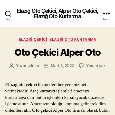
Elazığ Oto Çekici, Alper Oto Çekici,
Elazığ Oto Kurtarma
Ara
Menü
Kategoriler
ELAZIĞ ÇEKICI
ELAZIĞ OTO KURTARMA
Oto Çekici Alper Oto
Oto
Yazar
admin
Mart 3, 2022
Yorum yok
Yazının
Yazı
Çekic
yazarı
tarihi
Alper
Oto
Elazığ oto çekici
hizmetleri her yere hizmet
vermektedir. Araç kurtarıcı işlemleri aracınızı
kurtarmaya dair bütün işlemleri karşılayacak düzeyde
işleme alınır. Aracınızın olduğu konuma gelinerek tüm
önlemleri alır.
Oto çekici
Alper Oto firması olarak bütün