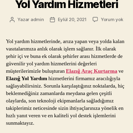
Yol Yardım Hizmetleri
Yol
Yazar
admin
Eylül 20, 2021
Yorum yok
Yazının
Yazı
Yard
yazarı
tarihi
Hizm
Yol yardım hizmetlerinde, arıza yapan veya yolda kalan
vasıtalarımıza anlık olarak işlem sağlanır. İlk olarak
şehir içi ve buna ek olarak şehirler arası hizmetlerde de
güvenilir yol yardım hizmetlerini değerleri
müşterilerimizle buluşturan
Elazığ Araç Kurtarma
ve
Elazığ Yol Yardım
hizmetlerini firmamız aracılığıyla
sağlayabilirsiniz. Sorunla karşılaştığınız noktalarda, hiç
beklemediğiniz zamanlarda meydana gelen çeşitli
olaylarda, son teknoloji ekipmanlarla sağladığımız
takiplerimiz neticesinde sizin ihtiyaçlarınıza yönelik en
hızlı yanıt veren ve en kaliteli yol destek işlemlerini
sunmaktayız.